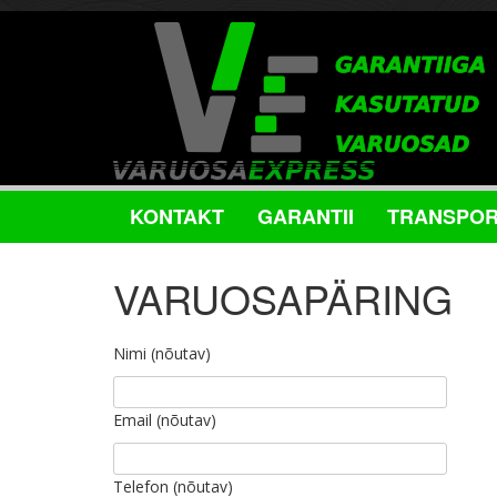
Skip
to
content
KONTAKT
GARANTII
TRANSPO
VARUOSAPÄRING
Nimi (nõutav)
Email (nõutav)
Telefon (nõutav)