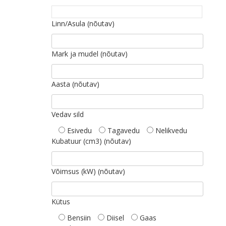
Linn/Asula (nõutav)
Mark ja mudel (nõutav)
Aasta (nõutav)
Vedav sild
Esivedu
Tagavedu
Nelikvedu
Kubatuur (cm3) (nõutav)
Võimsus (kW) (nõutav)
Kütus
Bensiin
Diisel
Gaas